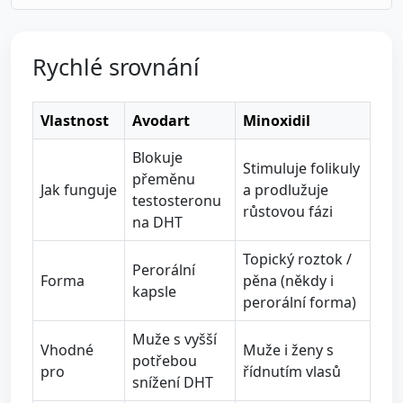
Rychlé srovnání
Vlastnost
Avodart
Minoxidil
Blokuje
Stimuluje folikuly
přeměnu
Jak funguje
a prodlužuje
testosteronu
růstovou fázi
na DHT
Topický roztok /
Perorální
Forma
pěna (někdy i
kapsle
perorální forma)
Muže s vyšší
Vhodné
Muže i ženy s
potřebou
pro
řídnutím vlasů
snížení DHT