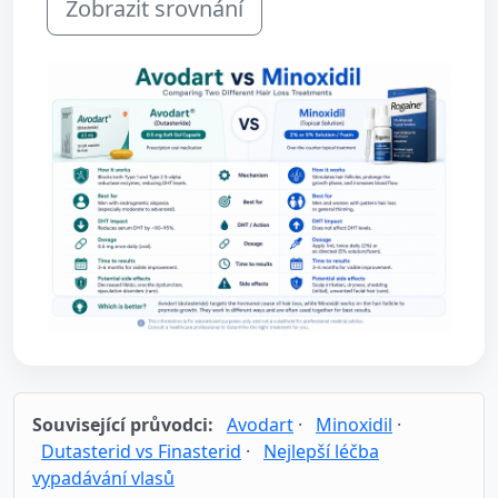
Zobrazit srovnání
Související průvodci:
Avodart
·
Minoxidil
·
Dutasterid vs Finasterid
·
Nejlepší léčba
vypadávání vlasů