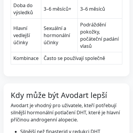
Doba do
3–6 měsíců+
3–6 měsíců
výsledků
Podráždění
Hlavní
Sexuální a
pokožky,
vedlejší
hormonální
počáteční padání
účinky
účinky
vlasů
Kombinace
Často se používají společně
Kdy může být Avodart lepší
Avodart je vhodný pro uživatele, kteří potřebují
silnější hormonální potlačení DHT, které je hlavní
příčinou androgenní alopecie.
Silnější než finasterid v redukci DHT