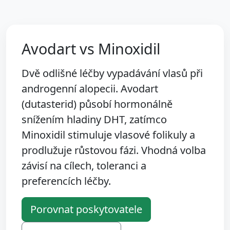
Avodart vs Minoxidil
Dvě odlišné léčby vypadávání vlasů při
androgenní alopecii. Avodart
(dutasterid) působí hormonálně
snížením hladiny DHT, zatímco
Minoxidil stimuluje vlasové folikuly a
prodlužuje růstovou fázi. Vhodná volba
závisí na cílech, toleranci a
preferencích léčby.
Porovnat poskytovatele