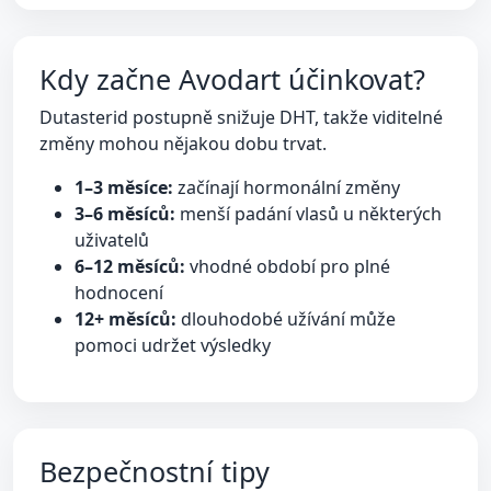
Kdy začne Avodart účinkovat?
Dutasterid postupně snižuje DHT, takže viditelné
změny mohou nějakou dobu trvat.
1–3 měsíce:
začínají hormonální změny
3–6 měsíců:
menší padání vlasů u některých
uživatelů
6–12 měsíců:
vhodné období pro plné
hodnocení
12+ měsíců:
dlouhodobé užívání může
pomoci udržet výsledky
Bezpečnostní tipy